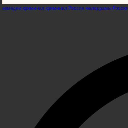
Posted
комедии
криминал
криминал Россия
мелодрамы
Росси
in
Башмачник (2002)