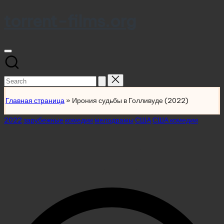
torrent-films.org
Skip
to
content
Search
for:
Главная страница
»
Ирония судьбы в Голливуде (2022)
Posted
2022
зарубежные
комедии
мелодрамы
США
США комедии
in
Ирония судьбы в
Голливуде (2022)