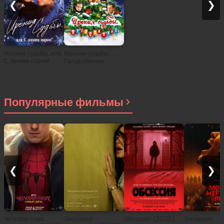
❮
❯
Ирония судьбы, или
Ирония судьбы.
С легким паром!
Продолжение
(1975)
(2007)
Популярные фильмы
❮
❯
Человек-паук:
Закулисье
Обсессия (2025)
Зловещие