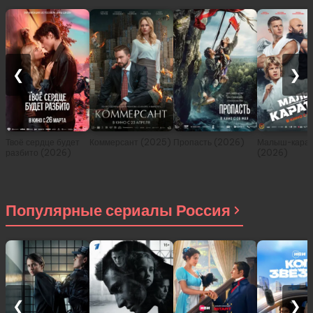
❮
❯
Твоё сердце будет
Коммерсант (2025)
Пропасть (2026)
Малыш-карат
разбито (2026)
(2026)
Популярные сериалы Россия
❮
❯