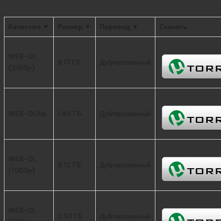
Качество ▼
Размер ▼
Перевод ▼
Скачать
WEB-DL
8.77 ГБ
Дублированный
(2160p)
WEB-DLRip
1.46 ГБ
Дублированный
WEB-DL
5.12 ГБ
Дублированный
(1080p)
WEB-DL
2.93 ГБ
Дублированный