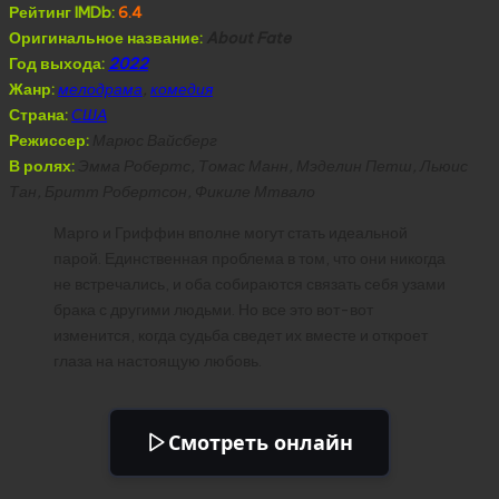
Рейтинг IMDb:
6.4
Оригинальное название:
About Fate
Год выхода:
2022
Жанр:
мелодрама
,
комедия
Страна:
США
Режиссер:
Марюс Вайсберг
В ролях:
Эмма Робертс, Томас Манн, Мэделин Петш, Льюис
Тан, Бритт Робертсон, Фикиле Мтвало
Марго и Гриффин вполне могут стать идеальной
парой. Единственная проблема в том, что они никогда
не встречались, и оба собираются связать себя узами
брака с другими людьми. Но все это вот-вот
изменится, когда судьба сведет их вместе и откроет
глаза на настоящую любовь.
Смотреть онлайн