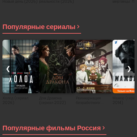
Новый день (2026)
реальности (2026)
мертвецы: Пе
(2026)
Популярные сериалы
❮
❯
Холод (сериал
Дом Дракона
Реинкарнация
Мажор (сери
2026)
(сериал 2022)
безработного:
2014)
История о
приключениях в
другом мире (сериал
2021)
Популярные фильмы Россия