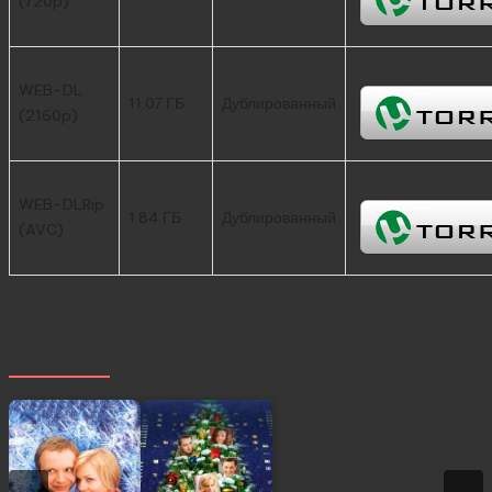
(720p)
WEB-DL
11.07 ГБ
Дублированный
(2160p)
WEB-DLRip
1.84 ГБ
Дублированный
(AVC)
Похожее