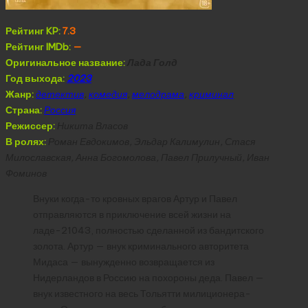
Рейтинг KP:
7.3
Рейтинг IMDb:
—
Оригинальное название:
Лада Голд
Год выхода:
2023
Жанр:
детектив
,
комедия
,
мелодрама
,
криминал
Страна:
Россия
Режиссер:
Никита Власов
В ролях:
Роман Евдокимов, Эльдар Калимулин, Стася
Милославская, Анна Богомолова, Павел Прилучный, Иван
Фоминов
Внуки когда-то кровных врагов Артур и Павел
отправляются в приключение всей жизни на
ладе-21043, полностью сделанной из бандитского
золота. Артур — внук криминального авторитета
Мидаса — вынужденно возвращается из
Нидерландов в Россию на похороны деда. Павел —
внук известного на весь Тольятти милиционера-