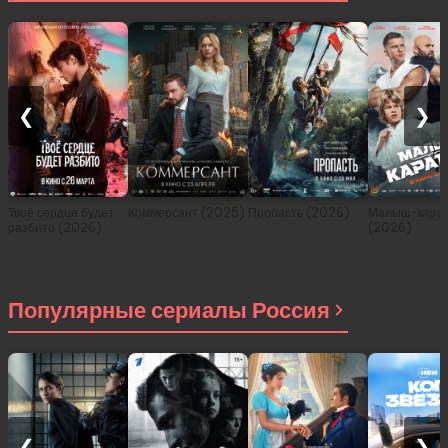
❮
❯
Твоё сердце будет
Коммерсант (2025)
Пропасть (2026)
Малыш-карат
разбито (2026)
(2026)
Популярные сериалы Россия
❮
❯