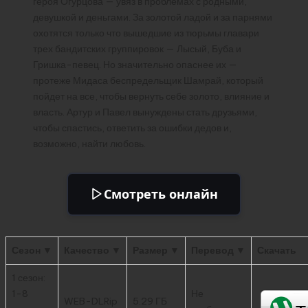
героя Огурцова — увяз в проблемах с родными,
девушкой и деньгами. За золотой ладой и за парнями
охотятся только что вышедшие из тюрьмы главари
трех бандитских группировок — Лысый, Буба и
Гришка-певец. Но значительно опаснее их —
протеже Мидаса беспредельщик Шамрай, который
пойдет на все, чтобы вернуть себе золото, влияние и
власть. Артур и Павел вынуждены стать друзьями,
чтобы спастись, ответить за ошибки дедов и,
возможно, найти любовь.
Смотреть онлайн
Сезон ▼
Качество ▼
Размер ▼
Перевод ▼
Скачать
1 сезон:
1-8
Не
WEB-DLRip
5.29 ГБ