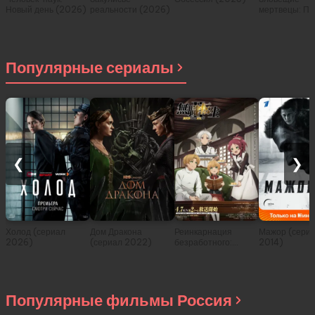
Новый день (2026)
реальности (2026)
мертвецы: Пе
(2026)
Популярные сериалы
❮
❯
Холод (сериал
Дом Дракона
Реинкарнация
Мажор (сери
2026)
(сериал 2022)
безработного:
2014)
История о
приключениях в
другом мире (сериал
2021)
Популярные фильмы Россия