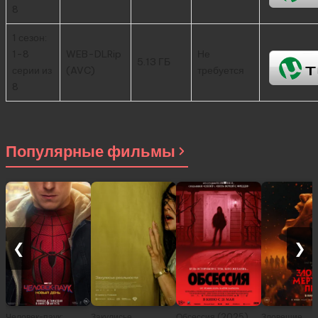
8
1 сезон:
1-8
WEB-DLRip
Не
5.13 ГБ
серии из
(AVC)
требуется
8
Популярные фильмы
❮
❯
Человек-паук:
Закулисье
Обсессия (2025)
Зловещие