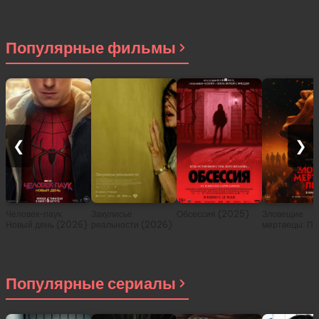
Популярные фильмы
❮
❯
Человек-паук:
Закулисье
Обсессия (2025)
Зловещие
Новый день (2026)
реальности (2026)
мертвецы: Пе
(2026)
Популярные сериалы