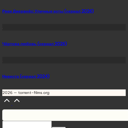
Рики Джервейс: Уличные коты (сериал 2026)
Чёртова любовь (сериал 2026)
Невеста (сериал 2024)
2026 — torrent-films.org
Scroll
to
Top