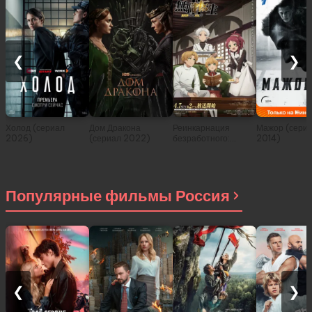
❮
❯
Холод (сериал
Дом Дракона
Реинкарнация
Мажор (сери
2026)
(сериал 2022)
безработного:
2014)
История о
приключениях в
другом мире (сериал
2021)
Популярные фильмы Россия
❮
❯