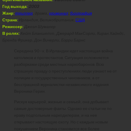
Год выхода:
2003
Жанр:
триллер
, драма,
криминал
,
биография
Страна:
Ирландия, Великобритания,
США
Режиссер:
Джоэл Шумахер
В ролях:
Кейт Бланшетт, Джерард МакСорли, Киран Хайндс,
Бренда Фрикер, Дон Вичерли, Бэрри Барнс
Середина 90-х. В Ирландии идет настоящая война
католиков и протестантов. Ситуация осложняется
разборками среди местных наркобаронов. Всю
страшную правду о преступлениях люди узнают не от
полиции и государственных чиновников, а от
бесстрашной журналистки независимого издания
Вероники Герин.
Рискуя карьерой, жизнью и семьей, она добывает
самые достоверные факты. Однако ее статьи не по
нраву подпольным наркодилерам, и на нее
открывают настоящую охоту. Но с каждым новым
покушением Вероника становится все более