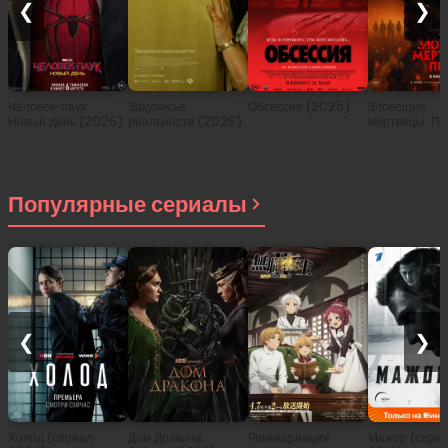
❮
❯
Человек-паук:
Закулисье
Обсессия (2025)
Зловещие
Новый день (2026)
реальности (2026)
мертвецы: Пе
(2026)
Популярные сериалы
❮
❯
Холод (сериал
Дом Дракона
Реинкарнация
Мажор (сери