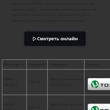
популярной. В 1996 году она все же погибает от рук
наемных убийц, что влечет за собой волну протестов
и полный пересмотр многих законов Ирландии, а
также арест главных авторитетов наркомафии…
Смотреть онлайн
Качество ▼
Размер ▼
Перевод ▼
Скачать
BDRip
Профессиональный
7.02 ГБ
(1080p)
многоголосый
BDRip
Профессиональный
3.68 ГБ