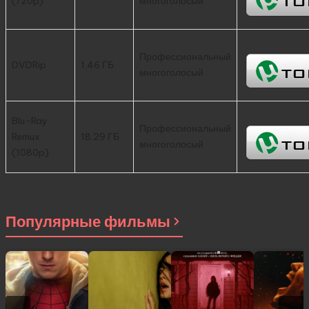
(720p)
многоголосый
Профессиональный
DVDRip
1.46 ГБ
многоголосый
Blu-Ray
Профессиональный
Remux
18.29 ГБ
многоголосый
(1080p)
Популярные фильмы