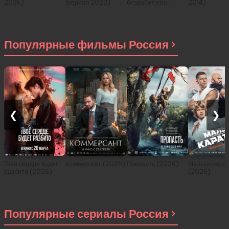
2026)
(сериал 2022)
безработного:
2014)
История о
приключениях в
другом мире (сериал
2021)
Популярные фильмы Россия
❮
❯
Твоё сердце будет
Коммерсант (2025)
Пропасть (2026)
Малыш-карат
разбито (2026)
(2026)
Популярные сериалы Россия