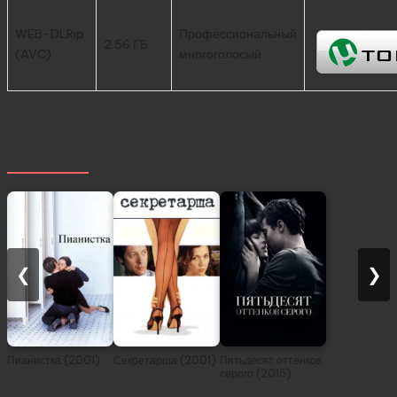
WEB-DLRip
Профессиональный
2.56 ГБ
(AVC)
многоголосый
Похожее
❮
❯
Пианистка (2001)
Секретарша (2001)
Пятьдесят оттенков
серого (2015)