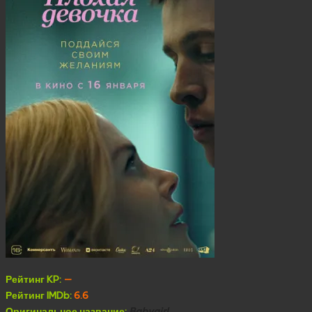
Рейтинг KP:
—
Рейтинг IMDb:
6.6
Оригинальное название:
Babygirl