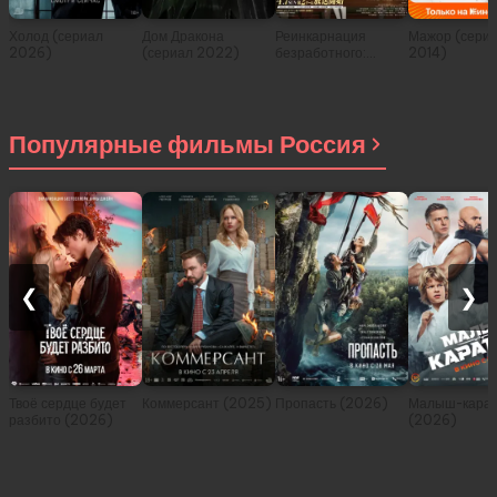
Холод (сериал
Дом Дракона
Реинкарнация
Мажор (сери
2026)
(сериал 2022)
безработного:
2014)
История о
приключениях в
другом мире (сериал
2021)
Популярные фильмы Россия
❮
❯
Твоё сердце будет
Коммерсант (2025)
Пропасть (2026)
Малыш-карат
разбито (2026)
(2026)