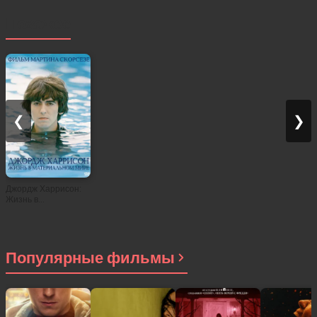
Похожее
❮
❯
Джордж Харрисон:
Жизнь в
материальном мире
(2011)
Популярные фильмы