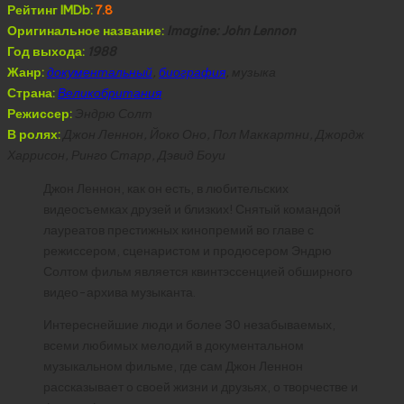
Рейтинг IMDb:
7.8
Оригинальное название:
Imagine: John Lennon
Год выхода:
1988
Жанр:
документальный
,
биография
, музыка
Страна:
Великобритания
Режиссер:
Эндрю Солт
В ролях:
Джон Леннон, Йоко Оно, Пол Маккартни, Джордж
Харрисон, Ринго Старр, Дэвид Боуи
Джон Леннон, как он есть, в любительских
видеосъемках друзей и близких! Снятый командой
лауреатов престижных кинопремий во главе с
режиссером, сценаристом и продюсером Эндрю
Солтом фильм является квинтэссенцией обширного
видео-архива музыканта.
Интереснейшие люди и более 30 незабываемых,
всеми любимых мелодий в документальном
музыкальном фильме, где сам Джон Леннон
рассказывает о своей жизни и друзьях, о творчестве и