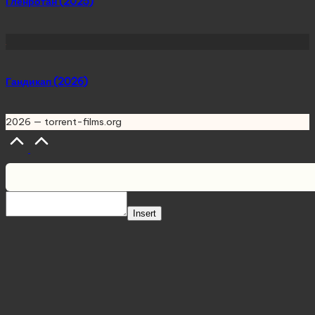
Гленротан (2025)
Гандикап (2026)
2026 — torrent-films.org
Scroll
to
Top
Insert