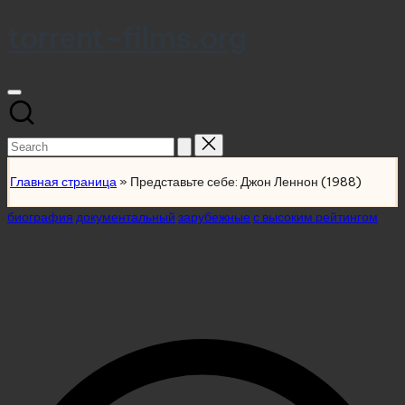
torrent-films.org
Skip
to
content
Search
for:
Главная страница
»
Представьте себе: Джон Леннон (1988)
Posted
биография
документальный
зарубежные
с высоким рейтингом
in
Представьте себе: Джон
Леннон (1988)