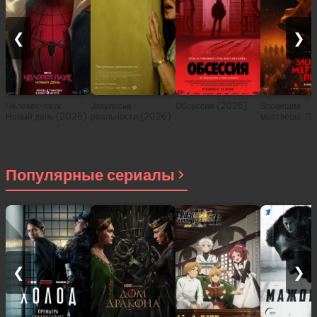
❮
❯
Человек-паук:
Закулисье
Обсессия (2025)
Зловещие
Новый день (2026)
реальности (2026)
мертвецы: Пе
(2026)
Популярные сериалы
❮
❯