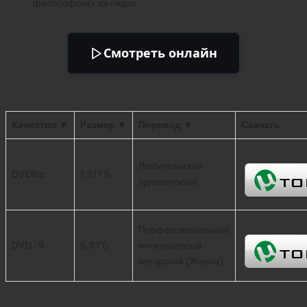
философских взглядах.
Смотреть онлайн
Качество ▼
Размер ▼
Перевод ▼
Скачать
Любительский
DVDRip
1.21 ГБ
одноголосый
Профессиональный
DVD-9
6.3 ГБ
многоголосый,
авторский (Живов)