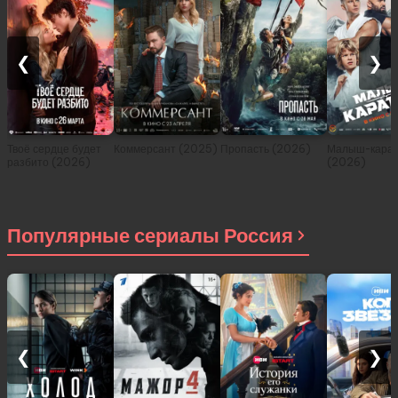
❮
❯
Твоё сердце будет
Коммерсант (2025)
Пропасть (2026)
Малыш-карат
разбито (2026)
(2026)
Популярные сериалы Россия
❮
❯