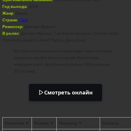
Год выхода:
2014
Жанр:
драма
Страна:
США
Режиссер:
Джеймс Франко
В ролях:
Джеймс Франко, Тим Блейк Нельсон, Скотт Хейз,
Лоретта Дивайн, Ана О’Райли, Джои Кинг
История об испытаниях и невзгодах, через которые
пришлось пройти брату и сестре Компсонам,
живущим в юго-восточном регионе США в начале
20-го века.
Смотреть онлайн
Качество ▼
Размер ▼
Перевод ▼
Скачать