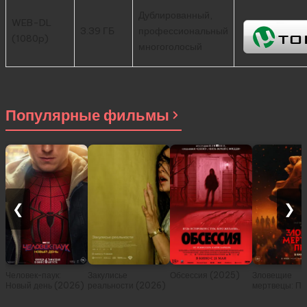
Дублированный,
WEB-DL
3.39 ГБ
профессиональный
(1080p)
многоголосый
Популярные фильмы
❮
❯
Человек-паук:
Закулисье
Обсессия (2025)
Зловещие
Новый день (2026)
реальности (2026)
мертвецы: Пе
(2026)