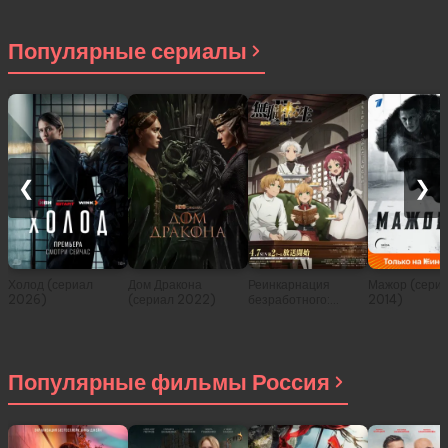
Популярные сериалы
❮
❯
Холод (сериал
Дом Дракона
Реинкарнация
Мажор (сери
2026)
(сериал 2022)
безработного:
2014)
История о
приключениях в
другом мире (сериал
2021)
Популярные фильмы Россия