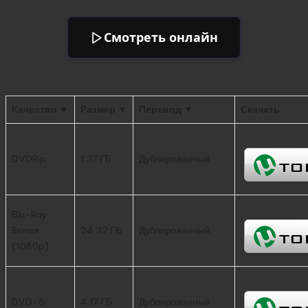
Смотреть онлайн
Качество ▼
Размер ▼
Перевод ▼
Скачать
DVDRip
1.37 ГБ
Дублированный
Blu-Ray
Remux
24.32 ГБ
Дублированный
(1080p)
DVD-5
4.17 ГБ
Дублированный