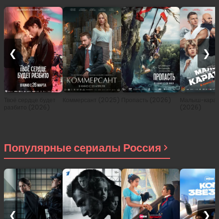
❮
❯
Твоё сердце будет
Коммерсант (2025)
Пропасть (2026)
Малыш-карат
разбито (2026)
(2026)
Популярные сериалы Россия
❮
❯