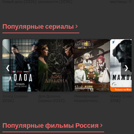
Новый день (2026)
реальности (2026)
мертвецы: Пе
(2026)
Популярные сериалы
❮
❯
Холод (сериал
Дом Дракона
Реинкарнация
Мажор (сери
2026)
(сериал 2022)
безработного:
2014)
История о
приключениях в
другом мире (сериал
2021)
Популярные фильмы Россия