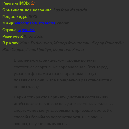
Рейтинг IMDb:
6.1
Оригинальное название:
Les fous du stade
Год выхода:
1972
Жанр:
мелодрама
,
комедия
, спорт
Страна:
Франция
Режиссер:
Клод Зиди
В ролях:
Жан-Ги Фешнер, Жерар Филипелли, Жерар Ринальди,
Жан Саррю, Поль Пребуа, Мартина Келли
В маленьком французском городке должны
состояться спортивные соревнования. Весь город
украшен флагами и транспарантами, но тут
появляются они, и все в очередной раз становится с
ног на голову.
Парни собираются принять участие в состязаниях,
чтобы доказать, что они не хуже известных и сильных
спортсменов могут завоевывать призовые места. Их
способы борьбы за первенство хоть и не очень
честны, но уж очень смешны…