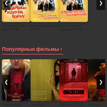
❮
❯
Новобранцы идут на
4 мушкетера Шарло
Четверо против
войну (1974)
(1974)
кардинала (1974)
Популярные фильмы
❮
❯
Человек-паук:
Закулисье
Обсессия (2025)
Зловещие