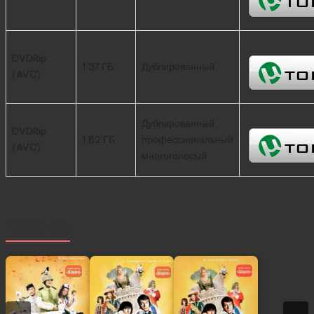
DVDRip
1.37 ГБ
Дублированный
(AVC)
Дублированный,
DVDRip
1.82 ГБ
профессиональный
(AVC)
многоголосый
Похожее