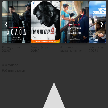
❮
❯
Холод (сериал
Мажор (сериал
История его
Коп-звезда (
2026)
2014)
служанки (сериал
2026)
2026)
0
0
голоса
Рейтинг статьи