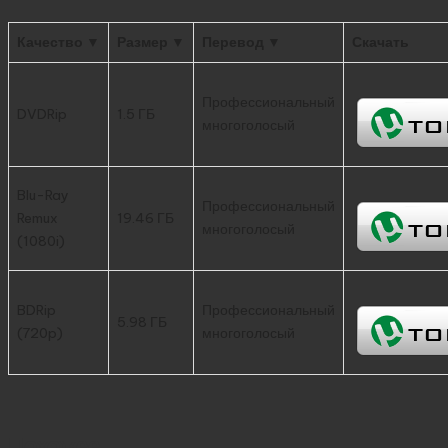
Качество ▼
Размер ▼
Перевод ▼
Скачать
Профессиональный
DVDRip
1.5 ГБ
многоголосый
Blu-Ray
Профессиональный
Remux
19.46 ГБ
многоголосый
(1080i)
BDRip
Профессиональный
5.98 ГБ
(720p)
многоголосый
Похожее