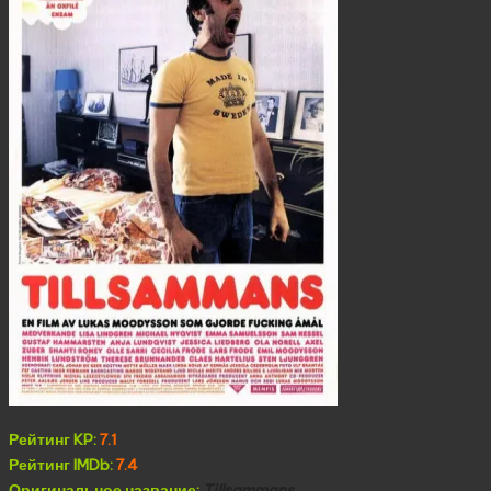
Рейтинг KP:
7.1
Рейтинг IMDb:
7.4
Оригинальное название:
Tillsammans