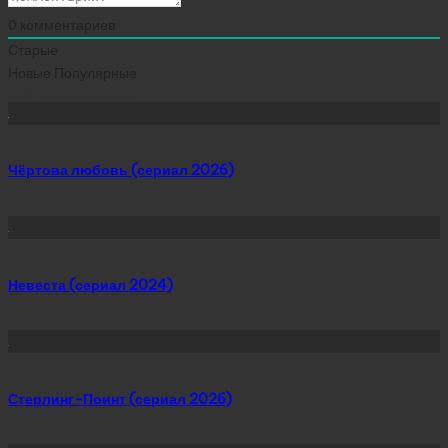
0
комментариев
Старые
Новые
Популярные
Сейчас скачивают
Чёртова любовь (сериал 2026)
Невеста (сериал 2024)
Стерлинг-Поинт (сериал 2026)