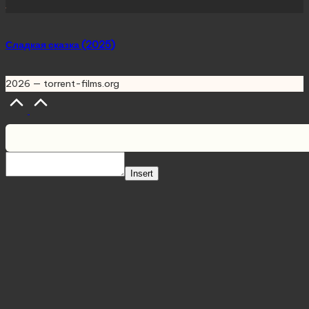
Сладкая сказка (2025)
2026 — torrent-films.org
Scroll
to
Top
Insert