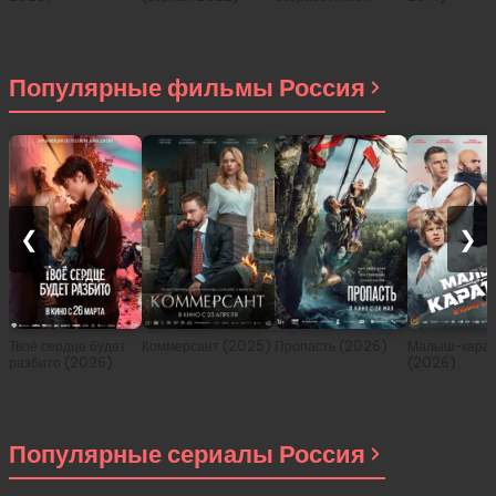
История о
приключениях в
другом мире (сериал
2021)
Популярные фильмы Россия
❮
❯
Твоё сердце будет
Коммерсант (2025)
Пропасть (2026)
Малыш-карат
разбито (2026)
(2026)
Популярные сериалы Россия