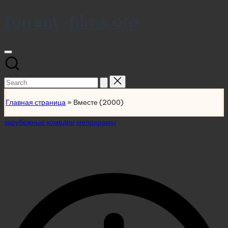
torrent-films.org
Skip
to
content
Search
for:
Главная страница
»
Вместе (2000)
Posted
зарубежные
комедии
мелодрамы
in
Вместе (2000)