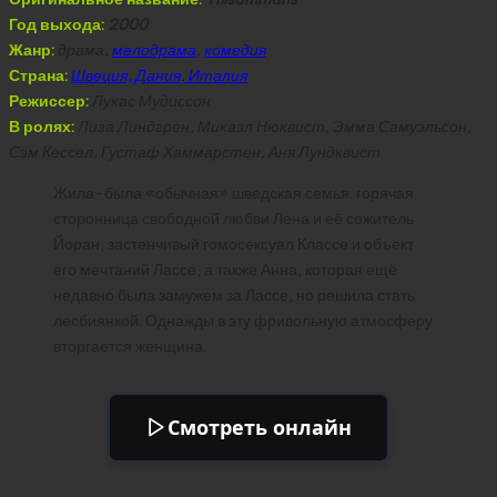
Год выхода:
2000
Жанр:
драма,
мелодрама
,
комедия
Страна:
Швеция, Дания, Италия
Режиссер:
Лукас Мудиссон
В ролях:
Лиза Линдгрен, Микаэл Нюквист, Эмма Самуэльсон,
Сэм Кессел, Густаф Хаммарстен, Аня Лундквист
Жила-была «обычная» шведская семья: горячая
сторонница свободной любви Лена и её сожитель
Йоран, застенчивый гомосексуал Классе и объект
его мечтаний Лассе, а также Анна, которая ещё
недавно была замужем за Лассе, но решила стать
лесбиянкой. Однажды в эту фривольную атмосферу
вторгается женщина.
Смотреть онлайн