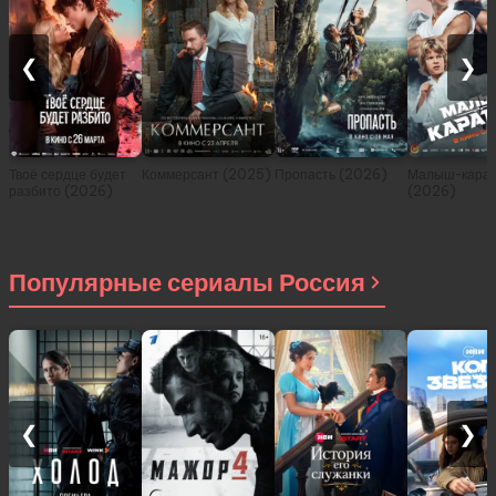
❮
❯
Твоё сердце будет
Коммерсант (2025)
Пропасть (2026)
Малыш-карат
разбито (2026)
(2026)
Популярные сериалы Россия
❮
❯