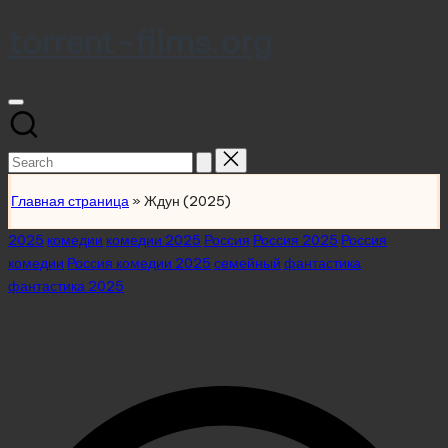
torrent-films.org
Skip
to
content
Search
for:
Главная страница
»
Ждун (2025)
Posted
2025
комедии
комедии 2025
Россия
Россия 2025
Россия
in
комедии
Россия комедии 2025
семейный
фантастика
фантастика 2025
Ждун (2025)