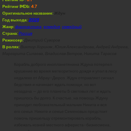
Рейтинг IMDb:
4.7
Оригинальное название:
Ждун
Год выхода:
2025
Жанр:
фантастика
,
комедия
,
семейный
Страна:
Россия
Режиссер:
Дмитрий Суворов
В ролях:
Виктор Хориняк, Юлия Александрова, Андрей Андреев,
Маргарита Силаева, Владислав Ветров, Никита Тарасов
Корабль доброго инопланетянина Ждуна потерпел
крушение во время метеоритного дождя и упал в лесу
недалеко от Абрау-Дюрсо. Ждун отправляет сигнал
бедствия и начинает ждать помощи, но вот
незадача — до его планеты 5 световых лет и ждать
пришлось бы долго. К счастью, на помощь Ждуну
приходит любознательный мальчик Никита и вся
его семья. Никите и семье Семеновых предстоит
помочь пришельцу отремонтировать корабль,
избежать козней местного афериста-бизнесмена,