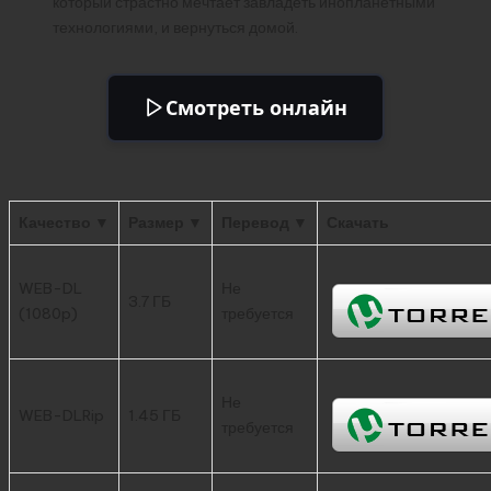
который страстно мечтает завладеть инопланетными
технологиями, и вернуться домой.
Смотреть онлайн
Качество ▼
Размер ▼
Перевод ▼
Скачать
WEB-DL
Не
3.7 ГБ
(1080p)
требуется
Не
WEB-DLRip
1.45 ГБ
требуется