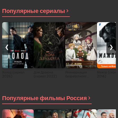
Популярные сериалы
❮
❯
Холод (сериал
Дом Дракона
Реинкарнация
Мажор (сери
2026)
(сериал 2022)
безработного:
2014)
История о
приключениях в
другом мире (сериал
2021)
Популярные фильмы Россия