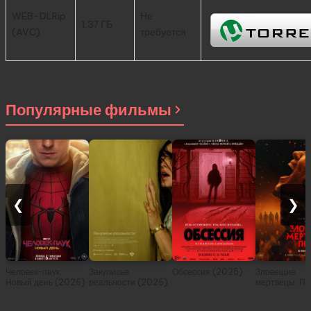
WEB-DLRip
Не
1.37 ГБ
(AVC)
требуется
Популярные фильмы
❮
❯
Человек-паук:
Закулисье
Обсессия (2025)
Зловещие
Новый день (2026)
реальности (2026)
мертвецы: Пе
(2026)