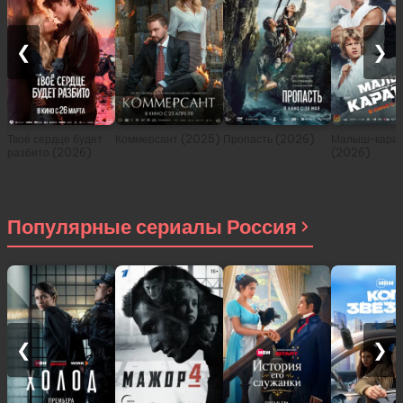
❮
❯
Твоё сердце будет
Коммерсант (2025)
Пропасть (2026)
Малыш-карат
разбито (2026)
(2026)
Популярные сериалы Россия
❮
❯