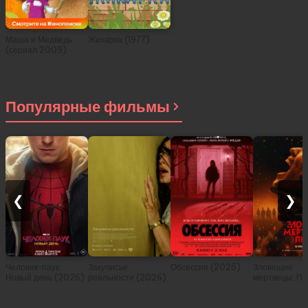
Маша и Медведь
Жихарка (1977)
(сериал 2009)
Популярные фильмы
❮
❯
Человек-паук:
Закулисье
Обсессия (2025)
Зловещие
Новый день (2026)
реальности (2026)
мертвецы: Пе
(2026)