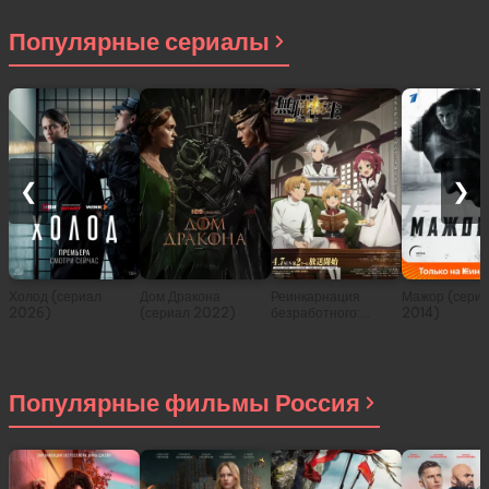
Популярные сериалы
❮
❯
Холод (сериал
Дом Дракона
Реинкарнация
Мажор (сери
2026)
(сериал 2022)
безработного:
2014)
История о
приключениях в
другом мире (сериал
2021)
Популярные фильмы Россия