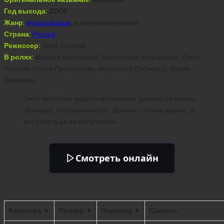
Год выхода:
2006
Жанр:
мультфильм
, короткометражка
Страна:
Россия
Режиссер:
Олег Ужинов
В ролях:
Михаил Березовой, Екатерина Кудрявцева, Олег
Ужинов, Ольга Гусилетова, Анатолий Лобоцкий, Игорь
Кириллов
Лиса пыталась украсть маленькую девочку по имени
Жихарка, чтобы ее съесть. Девочку-то она украла, а
вот съесть ее не получилось.
Смотреть онлайн
Качество ▼
Размер ▼
Перевод ▼
Скачать