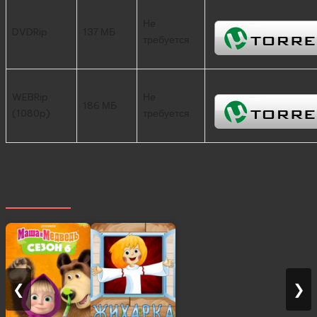
Не
DVDRip
137 МБ
требуется
WEBRip
Не
186 МБ
(1080p)
требуется
Похожее
❮
❯